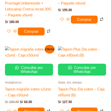
Proctogel (tribenosido +
– Paquete x6und
Lidocaina) Crema rectal 30G
S/
195.00
– Paquete x6und
Comprar
S/
180.00
Comprar
El
El
¡Oferta!
precio
precio
original
actual
era:
es:
S/ 100.00.
S/ 60.00.
Consultar por
Consultar por
WhatsApp
WhatsApp
Analgésicos
Gripe, tos, alergia
Tapsin migraña sobre x2und
Tapsin Plus Dia sobre – Caja
– Caja x50und
x60und (B)
S/
100.00
S/
60.00
S/
127.50