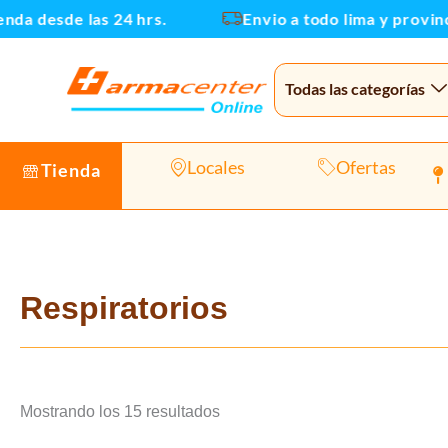
Ir
a desde las 24 hrs.
Envio a todo lima y provincia
al
contenido
Todas las categorías
Locales
Ofertas
Tienda
Respiratorios
Mostrando los 15 resultados