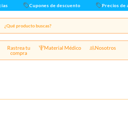
s
Cupones de descuento
Precios de alm
Rastrea tu
Material Médico
Nosotros
compra