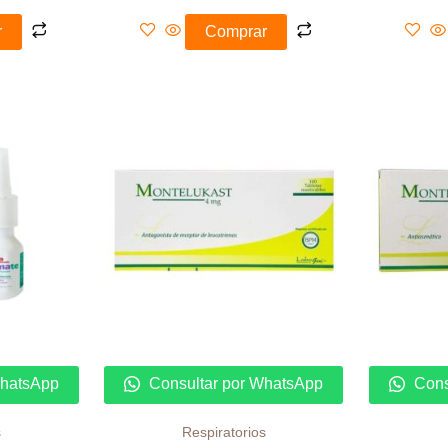
r
Comprar
WhatsApp
Consultar por WhatsApp
Cons
s
Respiratorios