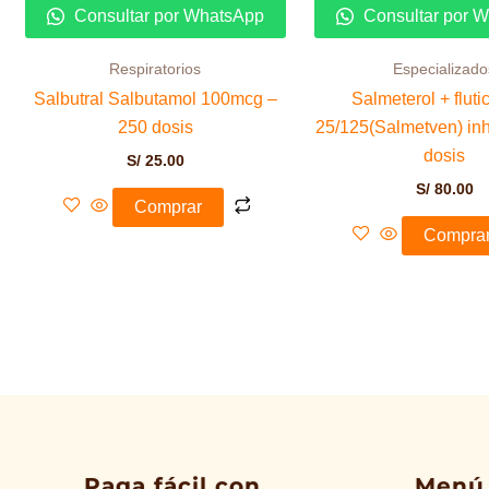
Consultar por WhatsApp
Consultar por 
Respiratorios
Especializado
Salbutral Salbutamol 100mcg –
Salmeterol + flut
250 dosis
25/125(Salmetven) in
dosis
S/
25.00
S/
80.00
Comprar
Compra
Paga fácil con
Menú