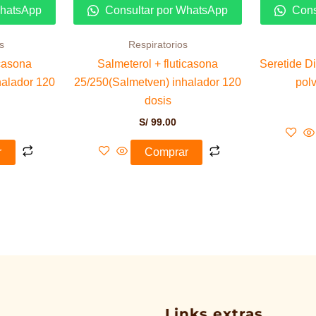
WhatsApp
Consultar por WhatsApp
Cons
s
Respiratorios
icasona
Salmeterol + fluticasona
Seretide D
halador 120
25/250(Salmetven) inhalador 120
pol
dosis
S/
99.00
r
Comprar
Links extras