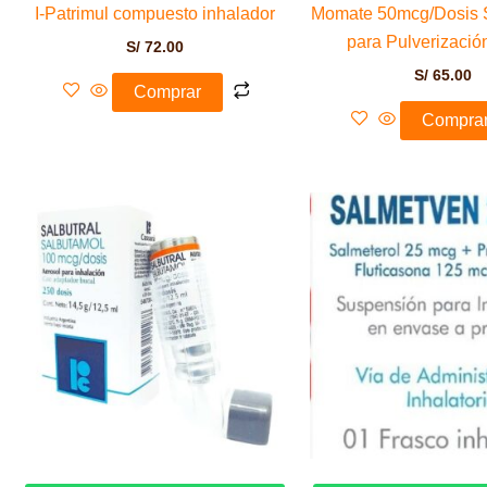
I-Patrimul compuesto inhalador
Momate 50mcg/Dosis 
para Pulverizació
S/
72.00
S/
65.00
Comprar
Compra