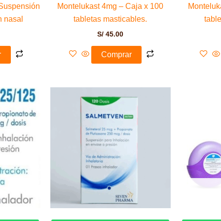
Suspensión
Montelukast 4mg – Caja x 100
Monteluk
n nasal
tabletas masticables.
tabl
S/
45.00
r
Comprar