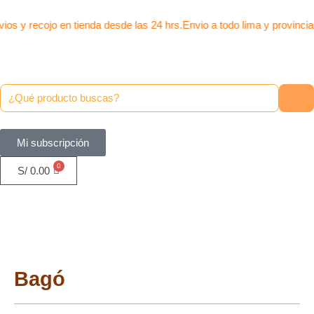
Ir
al
ios y recojo en tienda desde las 24 hrs.
Envio a todo lima y provincia
contenido
Mi subscripción
S/
0.00
Bagó