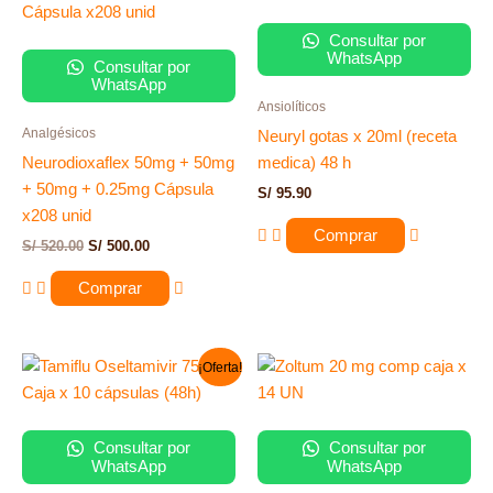
era:
es:
S/ 520.00.
S/ 500.00.
Consultar por
WhatsApp
Consultar por
WhatsApp
Ansiolíticos
Analgésicos
Neuryl gotas x 20ml (receta
Neurodioxaflex 50mg + 50mg
medica) 48 h
+ 50mg + 0.25mg Cápsula
S/
95.90
x208 unid
Comprar
S/
520.00
S/
500.00
Comprar
El
El
¡Oferta!
precio
precio
original
actual
era:
es:
S/ 458.00.
S/ 298.00.
Consultar por
Consultar por
WhatsApp
WhatsApp