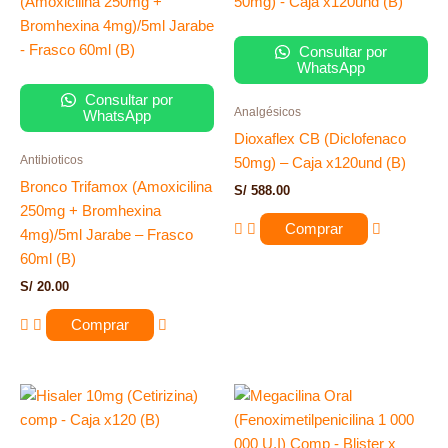
Consultar por
WhatsApp
Consultar por
Analgésicos
WhatsApp
Dioxaflex CB (Diclofenaco
Antibioticos
50mg) – Caja x120und (B)
Bronco Trifamox (Amoxicilina
S/
588.00
250mg + Bromhexina
Comprar
4mg)/5ml Jarabe – Frasco
60ml (B)
S/
20.00
Comprar