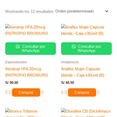
Mostrando los 12 resultados
Consultar por
Consultar por
WhatsApp
WhatsApp
Especializados
Analgésicos
Aerotrop HFA 20mcg
Anaflex Mujer Capsula
IPATROPIO BROMURO
blanda – Caja x30und (B)
S/
90.00
S/
40.50
Comprar
Comprar