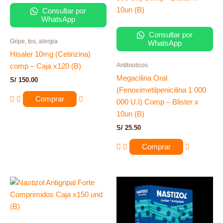
Consultar por
WhatsApp
Consultar por
Gripe, tos, alergia
WhatsApp
Hisaler 10mg (Cetirizina)
Antibioticos
comp – Caja x120 (B)
Megacilina Oral
S/
150.00
(Fenoximetilpenicilina 1 000
Comprar
000 U.I) Comp – Blister x
10un (B)
S/
25.50
Comprar