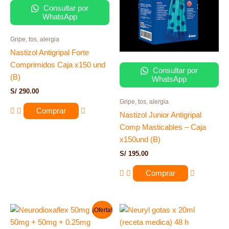
Consultar por
WhatsApp
Gripe, tos, alergia
Nastizol Antigripal Forte
Comprimidos Caja x150 und
Consultar por
(B)
WhatsApp
S/
290.00
Gripe, tos, alergia
Comprar
Nastizol Junior Antigripal
Comp Masticables – Caja
x150und (B)
S/
195.00
Comprar
El
El
¡Oferta!
precio
precio
original
actual